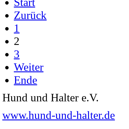
Start
Zurück
1
2
3
Weiter
Ende
Hund und Halter e.V.
www.hund-und-halter.de