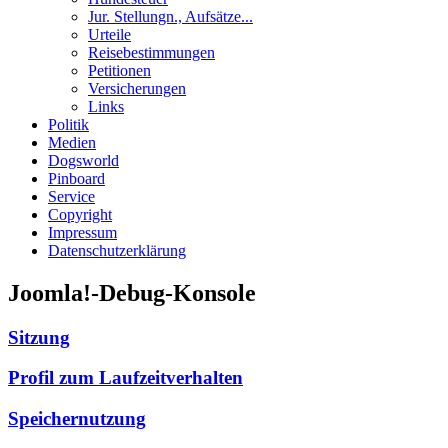
Jur. Stellungn., Aufsätze...
Urteile
Reisebestimmungen
Petitionen
Versicherungen
Links
Politik
Medien
Dogsworld
Pinboard
Service
Copyright
Impressum
Datenschutzerklärung
Joomla!-Debug-Konsole
Sitzung
Profil zum Laufzeitverhalten
Speichernutzung