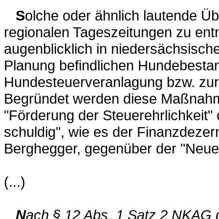
S
olche oder ähnlich lautende Üb
regionalen Tageszeitungen zu entn
augenblicklich in niedersächsis
Planung befindlichen Hundebest
Hundesteuerveranlagung bzw. zur
Begründet werden diese Maßnahm
"Förderung der Steuerehrlichkeit" 
schuldig", wie es der Finanzdezern
Berghegger, gegenüber der "Neue O
(...)
N
ach § 12 Abs. 1 Satz 2 NKAG g