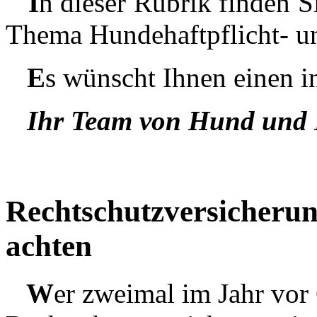
I
n dieser Rubrik finden S
Thema Hundehaftpflicht- u
E
s wünscht Ihnen einen i
Ihr Team von Hund und H
Rechtschutzversicherun
achten
W
er zweimal im Jahr vor 