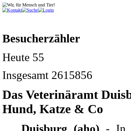
Besucherzähler
Heute
55
Insgesamt
2615856
Das Veterinäramt Duisb
Hund, Katze & Co
Duisburg (aho)
- In 