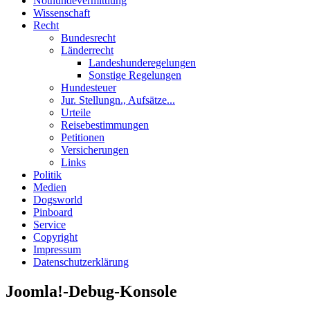
Nothundevermittlung
Wissenschaft
Recht
Bundesrecht
Länderrecht
Landeshunderegelungen
Sonstige Regelungen
Hundesteuer
Jur. Stellungn., Aufsätze...
Urteile
Reisebestimmungen
Petitionen
Versicherungen
Links
Politik
Medien
Dogsworld
Pinboard
Service
Copyright
Impressum
Datenschutzerklärung
Joomla!-Debug-Konsole