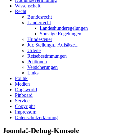
Nothundevermittlung
Wissenschaft
Recht
Bundesrecht
Länderrecht
Landeshunderegelungen
Sonstige Regelungen
Hundesteuer
Jur. Stellungn., Aufsätze...
Urteile
Reisebestimmungen
Petitionen
Versicherungen
Links
Politik
Medien
Dogsworld
Pinboard
Service
Copyright
Impressum
Datenschutzerklärung
Joomla!-Debug-Konsole