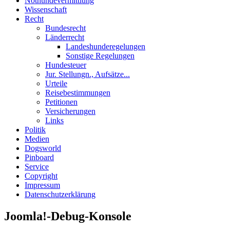
Nothundevermittlung
Wissenschaft
Recht
Bundesrecht
Länderrecht
Landeshunderegelungen
Sonstige Regelungen
Hundesteuer
Jur. Stellungn., Aufsätze...
Urteile
Reisebestimmungen
Petitionen
Versicherungen
Links
Politik
Medien
Dogsworld
Pinboard
Service
Copyright
Impressum
Datenschutzerklärung
Joomla!-Debug-Konsole