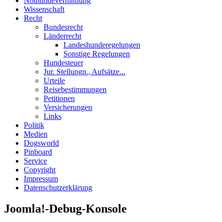
Nothundevermittlung
Wissenschaft
Recht
Bundesrecht
Länderrecht
Landeshunderegelungen
Sonstige Regelungen
Hundesteuer
Jur. Stellungn., Aufsätze...
Urteile
Reisebestimmungen
Petitionen
Versicherungen
Links
Politik
Medien
Dogsworld
Pinboard
Service
Copyright
Impressum
Datenschutzerklärung
Joomla!-Debug-Konsole