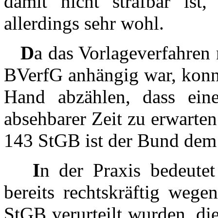
damit nicht strafbar ist
allerdings sehr wohl.
D
a das Vorlageverfahren 
BVerfG anhängig war, konnt
Hand abzählen, dass ein
absehbarer Zeit zu erwarte
143 StGB ist der Bund de
I
n der Praxis bedeutet
bereits rechtskräftig weg
StGB verurteilt wurden, di