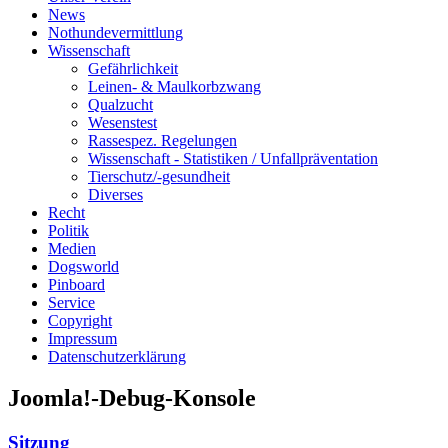
News
Nothundevermittlung
Wissenschaft
Gefährlichkeit
Leinen- & Maulkorbzwang
Qualzucht
Wesenstest
Rassespez. Regelungen
Wissenschaft - Statistiken / Unfallpräventation
Tierschutz/-gesundheit
Diverses
Recht
Politik
Medien
Dogsworld
Pinboard
Service
Copyright
Impressum
Datenschutzerklärung
Joomla!-Debug-Konsole
Sitzung